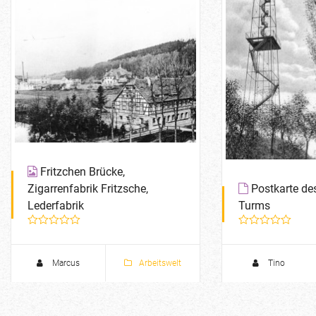
Fritzchen Brücke,
Zigarrenfabrik Fritzsche,
Postkarte de
Lederfabrik
Turms
Postkarte des De
Ernst I. und Auss
Marcus
Arbeitswelt
Tino