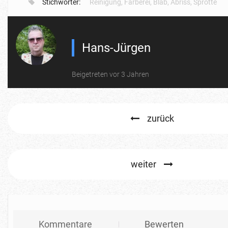
Stichwörter:
Reinigung
,
Färberei
,
Blab
,
Abriss
,
Sprotte
Hans-Jürgen
Beigetreten vor 3 Jahren
zurück
weiter
Kommentare
Bewerten