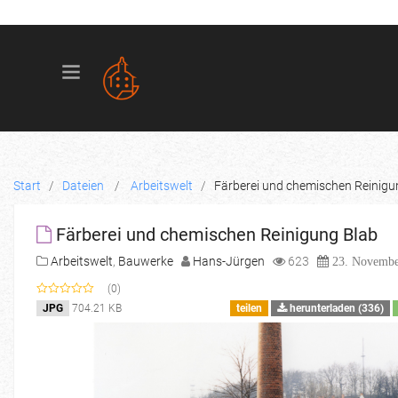
Deutsch
Regist
English
Einlo
Start
/
Dateien
/
Arbeitswelt
/
Färberei und chemischen Reinigu
Färberei und chemischen Reinigung Blab
Arbeitswelt
,
Bauwerke
Hans-Jürgen
623
23. Novembe
(0)
704.21 KB
JPG
teilen
herunterladen (336)